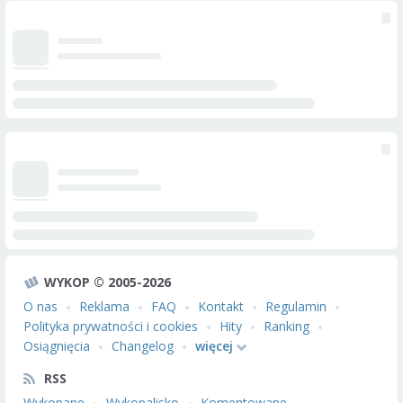
WYKOP © 2005-2026
O nas
Reklama
FAQ
Kontakt
Regulamin
Polityka prywatności i cookies
Hity
Ranking
Osiągnięcia
Changelog
więcej
RSS
Wykopane
Wykopalisko
Komentowane