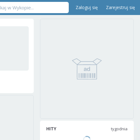
Zaloguj się
Zarejestruj się
HITY
tygodnia