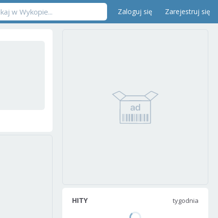
Zaloguj się
Zarejestruj się
HITY
tygodnia