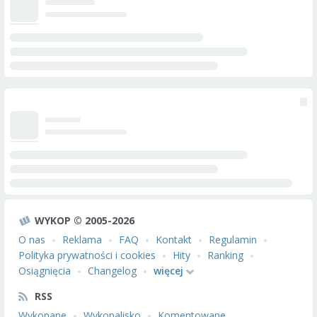
WYKOP © 2005-2026
O nas
Reklama
FAQ
Kontakt
Regulamin
Polityka prywatności i cookies
Hity
Ranking
Osiągnięcia
Changelog
więcej
RSS
Wykopane
Wykopalisko
Komentowane