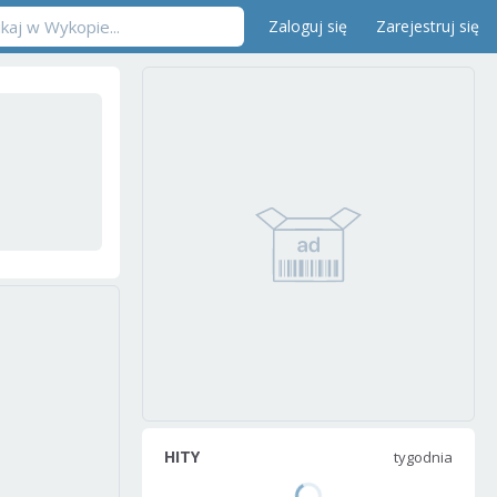
Zaloguj się
Zarejestruj się
HITY
tygodnia