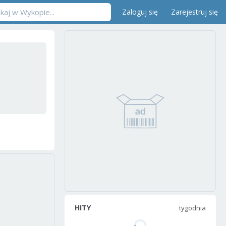
Zaloguj się
Zarejestruj się
HITY
tygodnia