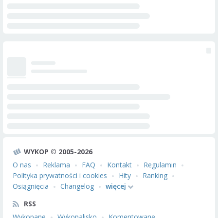
WYKOP © 2005-2026
O nas
Reklama
FAQ
Kontakt
Regulamin
Polityka prywatności i cookies
Hity
Ranking
Osiągnięcia
Changelog
więcej
RSS
Wykopane
Wykopalisko
Komentowane