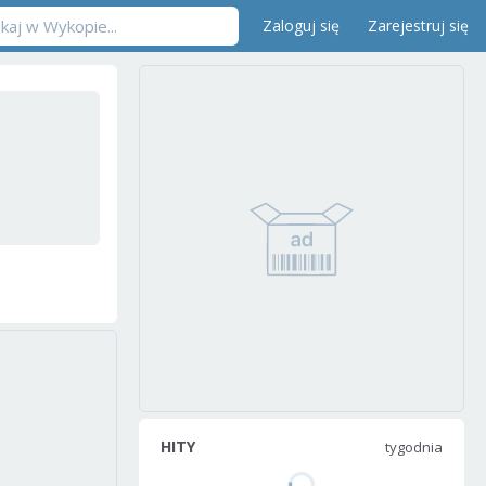
Zaloguj się
Zarejestruj się
HITY
tygodnia