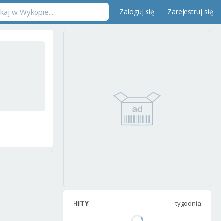
Zaloguj się
Zarejestruj się
HITY
tygodnia