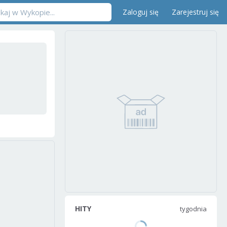
Zaloguj się
Zarejestruj się
HITY
tygodnia