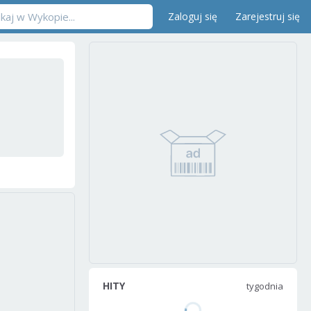
Zaloguj się
Zarejestruj się
HITY
tygodnia