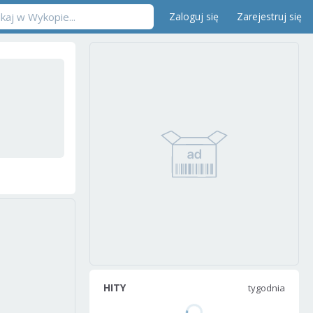
Zaloguj się
Zarejestruj się
HITY
tygodnia