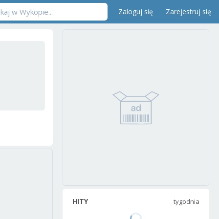
Zaloguj się
Zarejestruj się
HITY
tygodnia