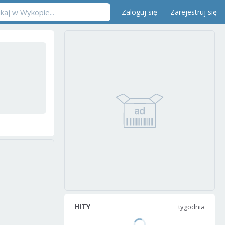
Zaloguj się
Zarejestruj się
HITY
tygodnia