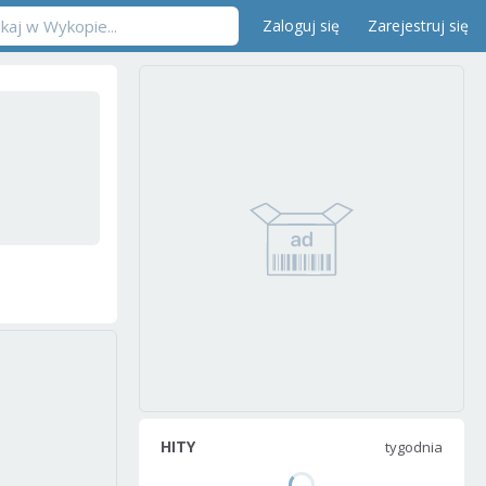
Zaloguj się
Zarejestruj się
HITY
tygodnia