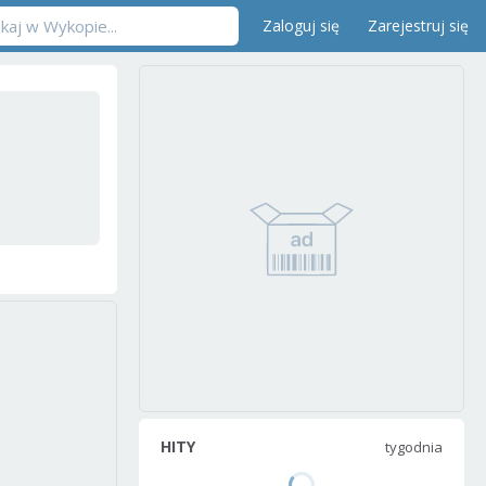
Zaloguj się
Zarejestruj się
HITY
tygodnia