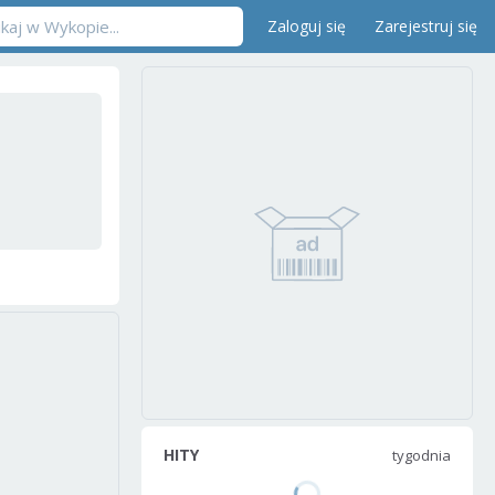
Zaloguj się
Zarejestruj się
HITY
tygodnia