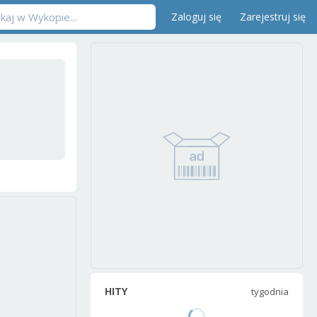
Zaloguj się
Zarejestruj się
HITY
tygodnia