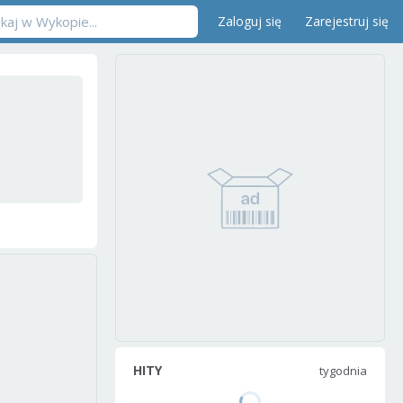
Zaloguj się
Zarejestruj się
HITY
tygodnia