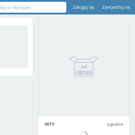
Zaloguj się
Zarejestruj się
HITY
tygodnia