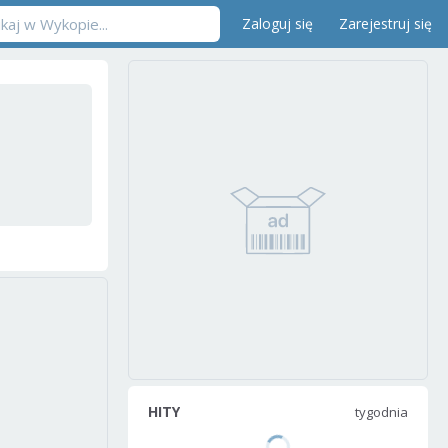
Zaloguj się
Zarejestruj się
HITY
tygodnia