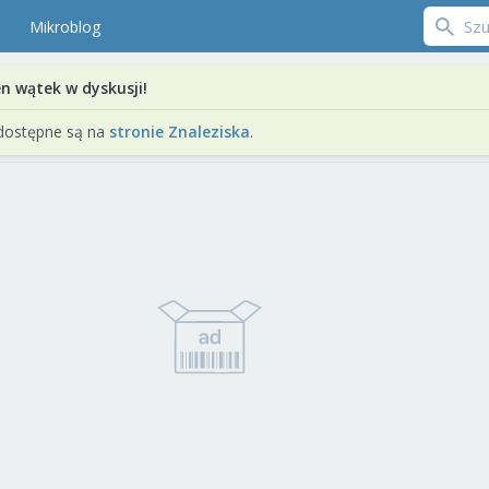
Mikroblog
en wątek w dyskusji!
dostępne są na
stronie Znaleziska
.