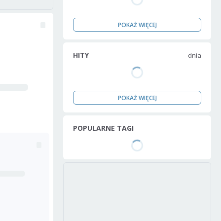
POKAŻ WIĘCEJ
HITY
dnia
POKAŻ WIĘCEJ
POPULARNE TAGI