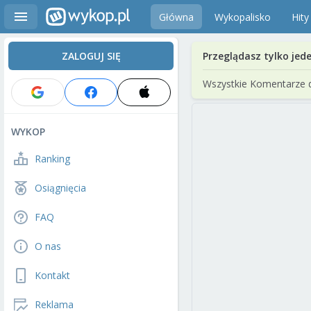
Główna
Wykopalisko
Hity
ZALOGUJ SIĘ
Przeglądasz tylko jed
Wszystkie Komentarze 
WYKOP
Ranking
Osiągnięcia
FAQ
O nas
Kontakt
Reklama