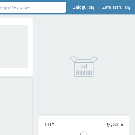
Zaloguj się
Zarejestruj się
HITY
tygodnia