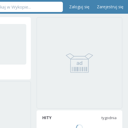
Zaloguj się
Zarejestruj się
HITY
tygodnia