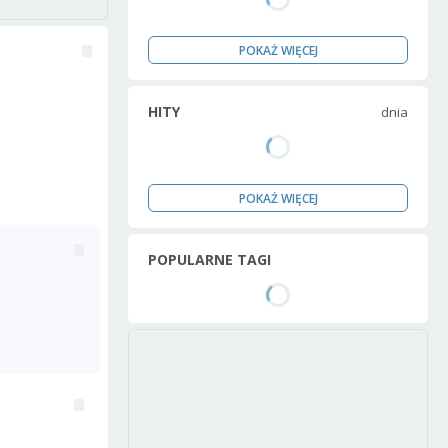
POKAŻ WIĘCEJ
HITY
dnia
POKAŻ WIĘCEJ
POPULARNE TAGI