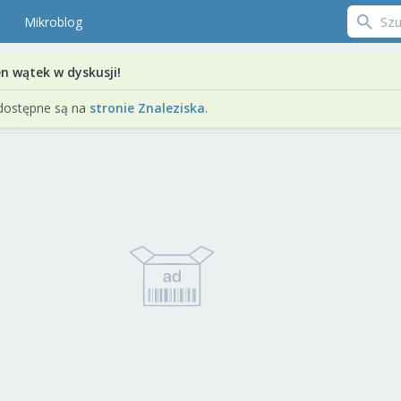
Mikroblog
en wątek w dyskusji!
dostępne są na
stronie Znaleziska
.