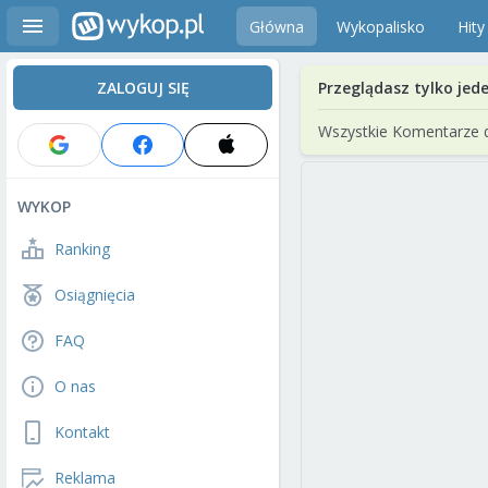
Główna
Wykopalisko
Hity
ZALOGUJ SIĘ
Przeglądasz tylko jed
Wszystkie Komentarze 
WYKOP
Ranking
Osiągnięcia
FAQ
O nas
Kontakt
Reklama