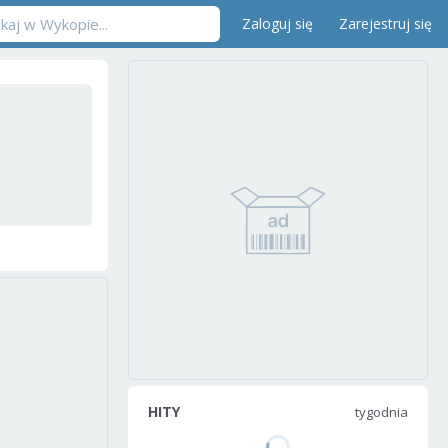
Zaloguj się
Zarejestruj się
HITY
tygodnia