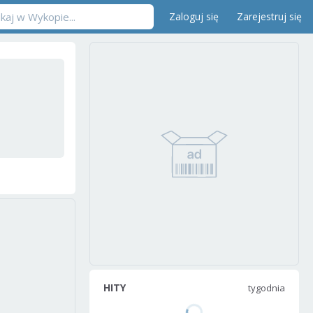
Zaloguj się
Zarejestruj się
HITY
tygodnia