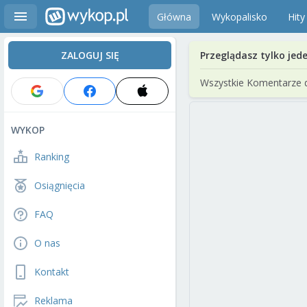
Główna
Wykopalisko
Hity
ZALOGUJ SIĘ
Przeglądasz tylko jed
Wszystkie Komentarze 
WYKOP
Ranking
Osiągnięcia
FAQ
O nas
Kontakt
Reklama