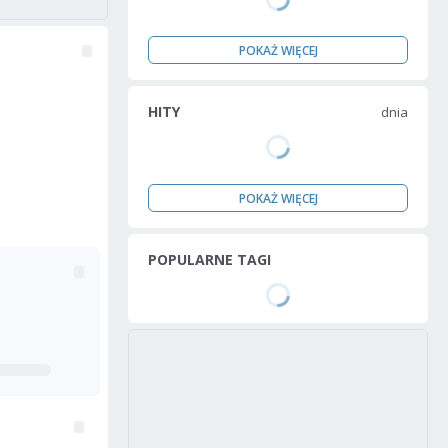
POKAŻ WIĘCEJ
HITY
dnia
POKAŻ WIĘCEJ
POPULARNE TAGI