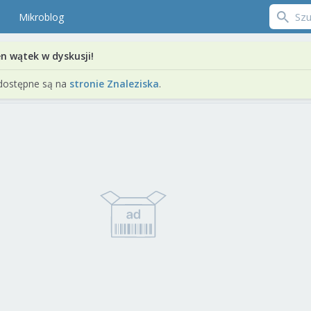
Mikroblog
en wątek w dyskusji!
dostępne są na
stronie Znaleziska
.