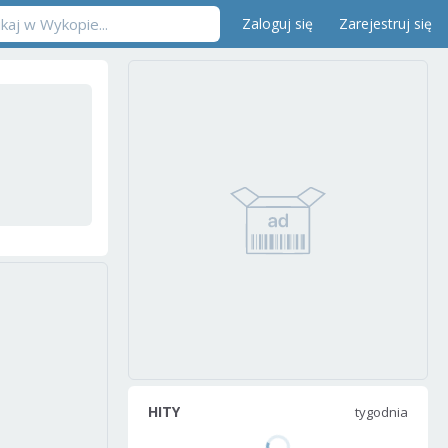
Zaloguj się
Zarejestruj się
HITY
tygodnia