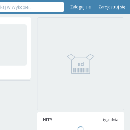
Zaloguj się
Zarejestruj się
HITY
tygodnia