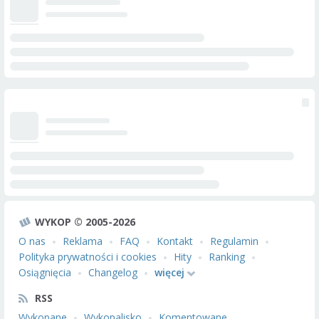
WYKOP © 2005-2026
O nas
Reklama
FAQ
Kontakt
Regulamin
Polityka prywatności i cookies
Hity
Ranking
Osiągnięcia
Changelog
więcej
RSS
Wykopane
Wykopalisko
Komentowane