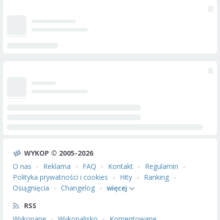
WYKOP © 2005-2026
O nas
Reklama
FAQ
Kontakt
Regulamin
Polityka prywatności i cookies
Hity
Ranking
Osiągnięcia
Changelog
więcej
RSS
Wykopane
Wykopalisko
Komentowane