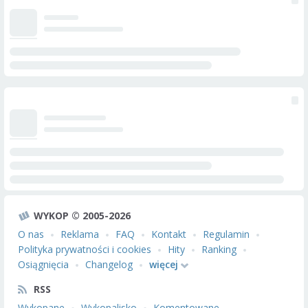
WYKOP © 2005-2026
O nas
Reklama
FAQ
Kontakt
Regulamin
Polityka prywatności i cookies
Hity
Ranking
Osiągnięcia
Changelog
więcej
RSS
Wykopane
Wykopalisko
Komentowane