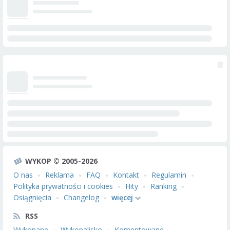
WYKOP © 2005-2026
O nas
Reklama
FAQ
Kontakt
Regulamin
Polityka prywatności i cookies
Hity
Ranking
Osiągnięcia
Changelog
więcej
RSS
Wykopane
Wykopalisko
Komentowane