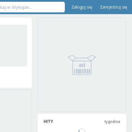
Zaloguj się
Zarejestruj się
HITY
tygodnia