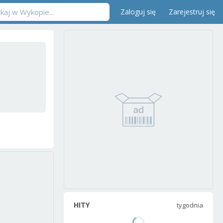
Zaloguj się
Zarejestruj się
HITY
tygodnia