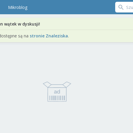
Mikroblog
en wątek w dyskusji!
dostępne są na
stronie Znaleziska
.