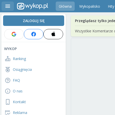
Główna
Wykopalisko
Hity
ZALOGUJ SIĘ
Przeglądasz tylko jed
Wszystkie Komentarze 
WYKOP
Ranking
Osiągnięcia
FAQ
O nas
Kontakt
Reklama