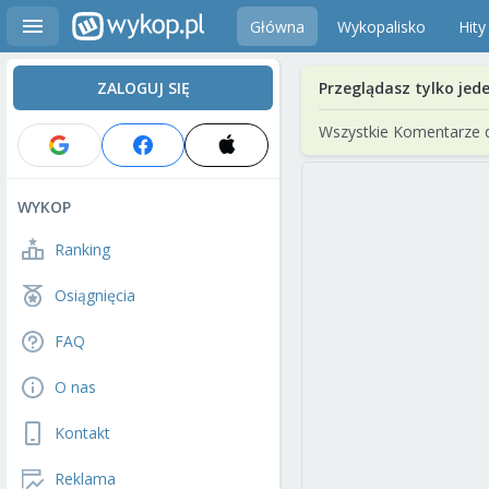
Główna
Wykopalisko
Hity
ZALOGUJ SIĘ
Przeglądasz tylko jed
Wszystkie Komentarze 
WYKOP
Ranking
Osiągnięcia
FAQ
O nas
Kontakt
Reklama