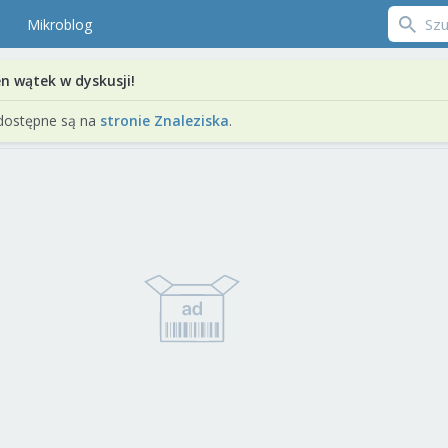
Mikroblog
en wątek w dyskusji!
dostępne są na
stronie Znaleziska
.