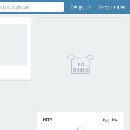
Zaloguj się
Zarejestruj się
HITY
tygodnia