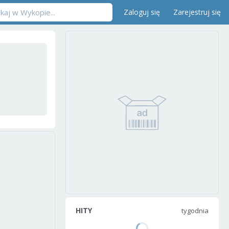
Zaloguj się
Zarejestruj się
HITY
tygodnia