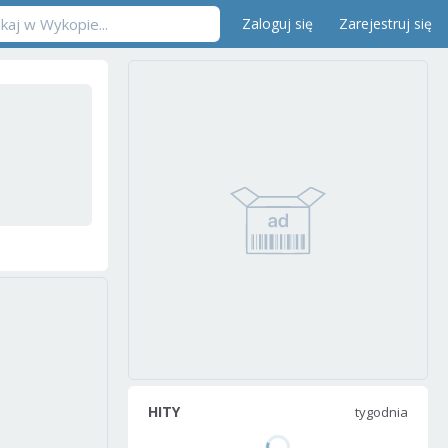
Zaloguj się
Zarejestruj się
HITY
tygodnia