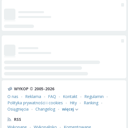
WYKOP © 2005-2026
O nas
Reklama
FAQ
Kontakt
Regulamin
Polityka prywatności i cookies
Hity
Ranking
Osiągnięcia
Changelog
więcej
RSS
Wykopane
Wykopalisko
Komentowane