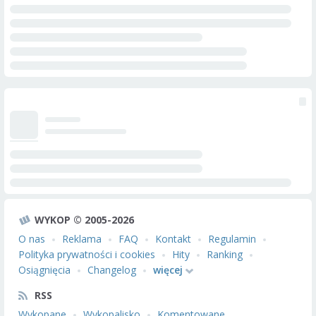
WYKOP © 2005-2026
O nas
Reklama
FAQ
Kontakt
Regulamin
Polityka prywatności i cookies
Hity
Ranking
Osiągnięcia
Changelog
więcej
RSS
Wykopane
Wykopalisko
Komentowane