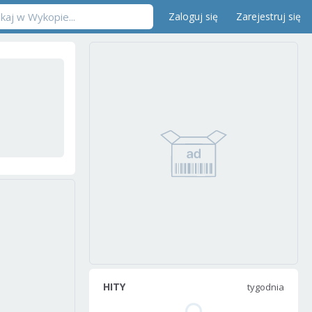
Zaloguj się
Zarejestruj się
HITY
tygodnia