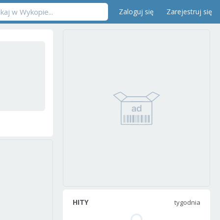
Zaloguj się
Zarejestruj się
HITY
tygodnia