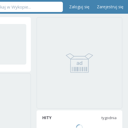
Zaloguj się
Zarejestruj się
HITY
tygodnia