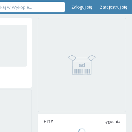
Zaloguj się
Zarejestruj się
HITY
tygodnia