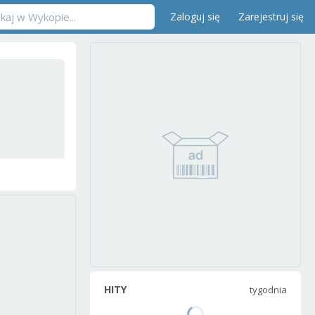
Zaloguj się
Zarejestruj się
HITY
tygodnia