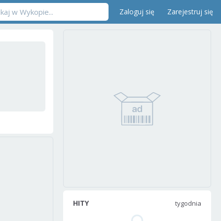
Zaloguj się
Zarejestruj się
HITY
tygodnia