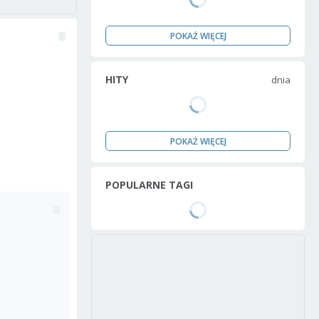
POKAŻ WIĘCEJ
HITY
dnia
POKAŻ WIĘCEJ
POPULARNE TAGI