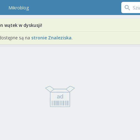
Mikroblog
en wątek w dyskusji!
dostępne są na
stronie Znaleziska
.