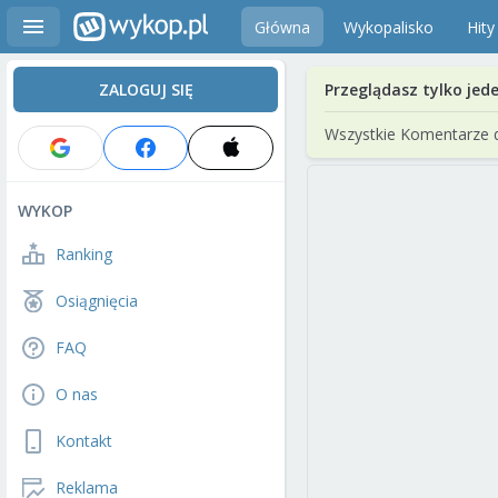
Główna
Wykopalisko
Hity
ZALOGUJ SIĘ
Przeglądasz tylko jed
Wszystkie Komentarze 
WYKOP
Ranking
Osiągnięcia
FAQ
O nas
Kontakt
Reklama